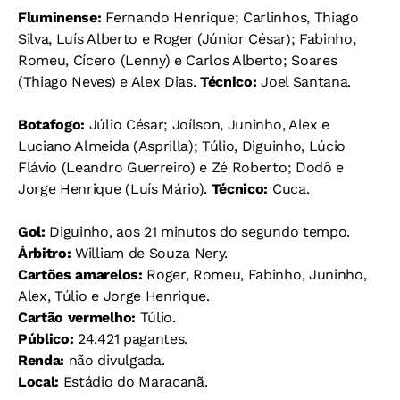
Fluminense:
Fernando Henrique; Carlinhos, Thiago
Silva, Luís Alberto e Roger (Júnior César); Fabinho,
Romeu, Cícero (Lenny) e Carlos Alberto; Soares
(Thiago Neves) e Alex Dias.
Técnico:
Joel Santana.
Botafogo:
Júlio César; Joílson, Juninho, Alex e
Luciano Almeida (Asprilla); Túlio, Diguinho, Lúcio
Flávio (Leandro Guerreiro) e Zé Roberto; Dodô e
Jorge Henrique (Luís Mário).
Técnico:
Cuca.
Gol:
Diguinho, aos 21 minutos do segundo tempo.
Árbitro:
William de Souza Nery.
Cartões amarelos:
Roger, Romeu, Fabinho, Juninho,
Alex, Túlio e Jorge Henrique.
Cartão vermelho:
Túlio.
Público:
24.421 pagantes.
Renda:
não divulgada.
Local:
Estádio do Maracanã.