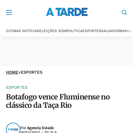
ÚLTIMAS NOTÍCIAS
ELEIÇÕES 2026
POLÍTICA
ESPORTES
SALVADOR
BAHIA
P
HOME
>
ESPORTES
ESPORTES
Botafogo vence Fluminense no
clássico da Taça Rio
Por
Agencia Estado
18/03/2007 - 20:31 h