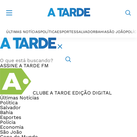
ÚLTIMAS NOTÍCIAS
POLÍTICA
ESPORTES
SALVADOR
BAHIA
SÃO JOÃO
POLÍC
ASSINE
A TARDE FM
CLUBE A TARDE
EDIÇÃO DIGITAL
Últimas Notícias
Política
Salvador
Bahia
Esportes
Polícia
Economia
São João
Copa do Mundo