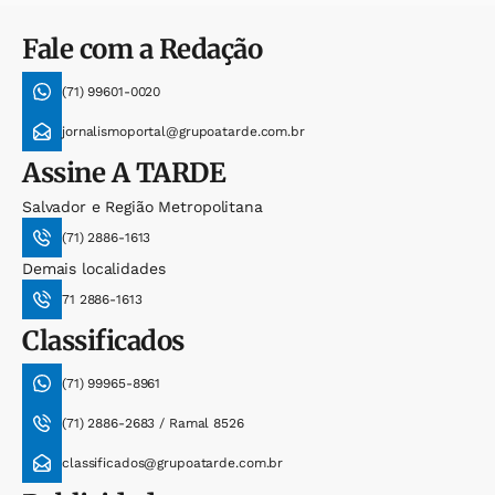
Fale com a Redação
(71) 99601-0020
jornalismoportal@grupoatarde.com.br
Assine
A TARDE
Salvador e Região Metropolitana
(71) 2886-1613
Demais localidades
71 2886-1613
Classificados
(71) 99965-8961
(71) 2886-2683 / Ramal 8526
classificados@grupoatarde.com.br