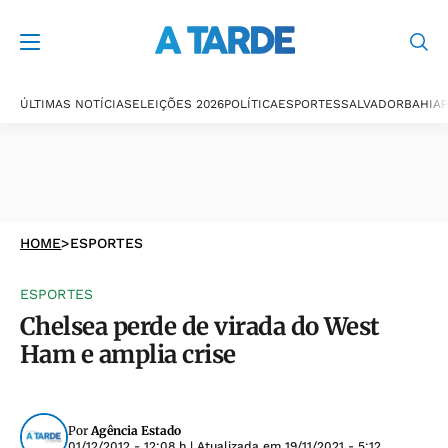
ÚLTIMAS NOTÍCIAS
ELEIÇÕES 2026
POLÍTICA
ESPORTES
SALVADOR
BAHIA
P
HOME
>
ESPORTES
ESPORTES
Chelsea perde de virada do West
Ham e amplia crise
Por
Agência Estado
01/12/2012 - 12:08 h
| Atualizada em
19/11/2021 - 5:12