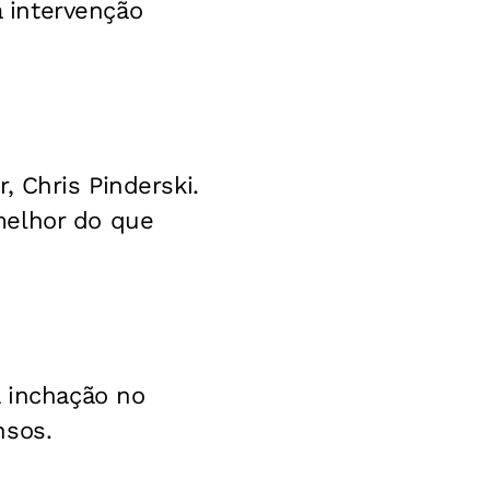
 intervenção
, Chris Pinderski.
melhor do que
a inchação no
nsos.