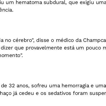
iu um hematoma subdural, que exigiu uma
ência.
ia no cérebro", disse o médico da Champcar
r dizer que provavelmente está um pouco 
momento".
o, de 32 anos, sofreu uma hemorragia e um
chaço já cedeu e os sedativos foram suspe