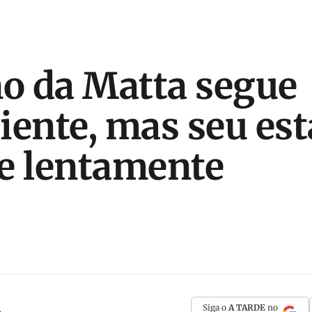
no da Matta segue
iente, mas seu es
e lentamente
Siga o
A TARDE
no