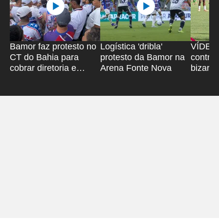
Bamor faz protesto no
Logística 'dribla'
VÍDEO: 
CT do Bahia para
protesto da Bamor na
contra
cobrar diretoria e
Arena Fonte Nova
bizarro
jogadores
Pituaç