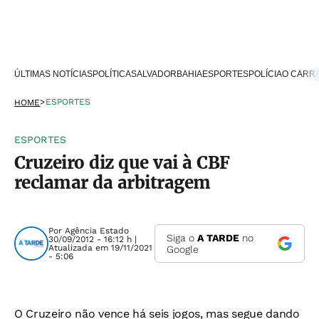
ÚLTIMAS NOTÍCIAS
POLÍTICA
SALVADOR
BAHIA
ESPORTES
POLÍCIA
O CARR
>
ESPORTES
HOME
ESPORTES
Cruzeiro diz que vai à CBF
reclamar da arbitragem
Por
Agência Estado
Siga o
A TARDE
no
30/09/2012 - 16:12 h |
Atualizada em 19/11/2021
Google
- 5:06
O Cruzeiro não vence há seis jogos, mas segue dando