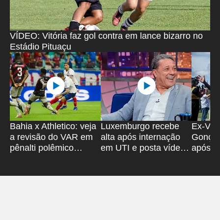
VÍDEO: Vitória faz gol contra em lance bizarro no
Estádio Pituaçu
Bahia x Athletico: veja
Luxemburgo recebe
Ex-Vitó
a revisão do VAR em
alta após internação
Gonçal
pênalti polêmico
em UTI e posta vídeo;
após sa
anulado
assista
'Super