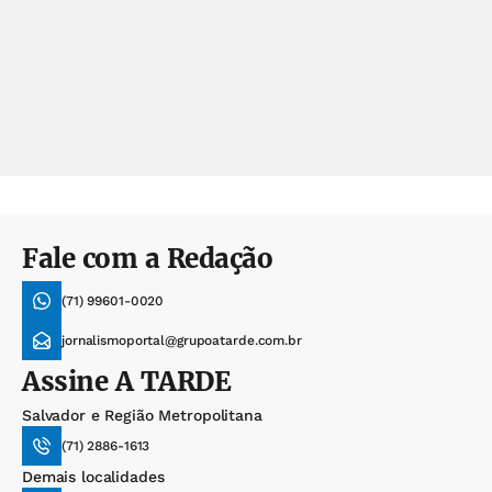
Fale com a Redação
(71) 99601-0020
jornalismoportal@grupoatarde.com.br
Assine
A TARDE
Salvador e Região Metropolitana
(71) 2886-1613
Demais localidades