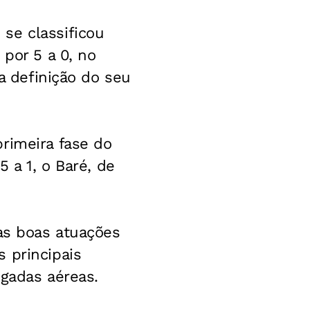
se classificou
 por 5 a 0, no
 a definição do seu
rimeira fase do
 a 1, o Baré, de
 as boas atuações
 principais
ogadas aéreas.