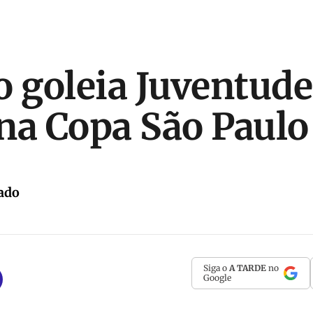
o goleia Juventude
na Copa São Paulo
ado
Siga o
A TARDE
no
Google