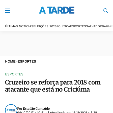
ÚLTIMAS NOTÍCIAS
ELEIÇÕES 2026
POLÍTICA
ESPORTES
SALVADOR
BAHIA
P
HOME
>
ESPORTES
ESPORTES
Cruzeiro se reforça para 2018 com
atacante que está no Criciúma
Por
Estadão Conteúdo
04/10/2017 - 10:51 h
| Atualizada em
19/11/2021 - 8:28