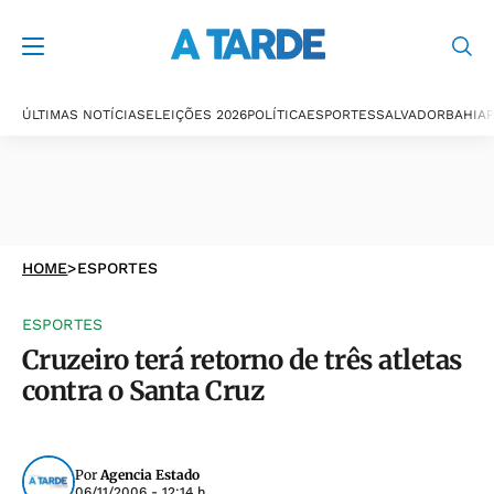
ÚLTIMAS NOTÍCIAS
ELEIÇÕES 2026
POLÍTICA
ESPORTES
SALVADOR
BAHIA
P
HOME
>
ESPORTES
ESPORTES
Cruzeiro terá retorno de três atletas
contra o Santa Cruz
Por
Agencia Estado
06/11/2006 - 12:14 h