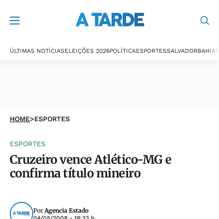
ÚLTIMAS NOTÍCIAS
ELEIÇÕES 2026
POLÍTICA
ESPORTES
SALVADOR
BAHIA
P
HOME
>
ESPORTES
ESPORTES
Cruzeiro vence Atlético-MG e
confirma título mineiro
Por
Agencia Estado
04/05/2008 - 18:33 h