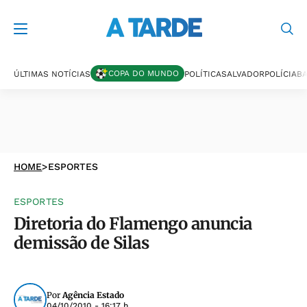
COPA DO MUNDO
ÚLTIMAS NOTÍCIAS
POLÍTICA
SALVADOR
POLÍCIA
BA
HOME
>
ESPORTES
ESPORTES
Diretoria do Flamengo anuncia
demissão de Silas
Por
Agência Estado
04/10/2010 - 16:17 h