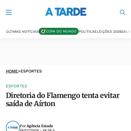
COPA DO MUNDO
ÚLTIMAS NOTÍCIAS
POLÍTICA
ELEIÇÕES 2026
SALV
HOME
>
ESPORTES
ESPORTES
Diretoria do Flamengo tenta evitar
saída de Aírton
Por
Agência Estado
18/12/2009 - 19:28 h