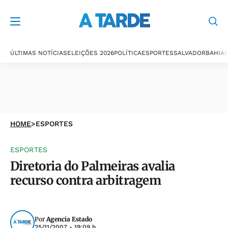
ÚLTIMAS NOTÍCIAS
ELEIÇÕES 2026
POLÍTICA
ESPORTES
SALVADOR
BAHIA
P
HOME
>
ESPORTES
ESPORTES
Diretoria do Palmeiras avalia
recurso contra arbitragem
Por
Agencia Estado
25/11/2007 - 19:09 h