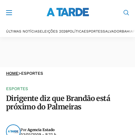
ÚLTIMAS NOTÍCIAS
ELEIÇÕES 2026
POLÍTICA
ESPORTES
SALVADOR
BAHIA
P
HOME
>
ESPORTES
ESPORTES
Dirigente diz que Brandão está
próximo do Palmeiras
Por
Agencia Estado
03/01/2009 - 9:22 h