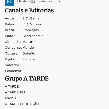
publicidade@grupoatarde.com.br
Canais e Editorias
Autos
E.c. Bahia
Bahia
E.c. Vitória
Brasil
Empregos
Saúde
Gastronomia
Cineinsite
Muito
Concursos
Mundo
Cultura
Opinião
Digital
Política
Salvador
Economia
Grupo
A TARDE
A TARDE
A TARDE FM
MASSA!
A TARDE EDUCAÇÃO