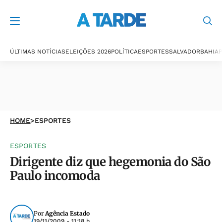
ÚLTIMAS NOTÍCIAS
ELEIÇÕES 2026
POLÍTICA
ESPORTES
SALVADOR
BAHIA
P
HOME
>
ESPORTES
ESPORTES
Dirigente diz que hegemonia do São
Paulo incomoda
Por
Agência Estado
19/11/2009 - 11:18 h