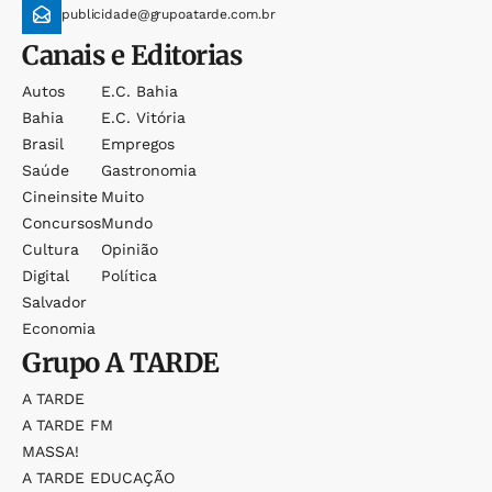
publicidade@grupoatarde.com.br
Canais e Editorias
Autos
E.c. Bahia
Bahia
E.c. Vitória
Brasil
Empregos
Saúde
Gastronomia
Cineinsite
Muito
Concursos
Mundo
Cultura
Opinião
Digital
Política
Salvador
Economia
Grupo
A TARDE
A TARDE
A TARDE FM
MASSA!
A TARDE EDUCAÇÃO