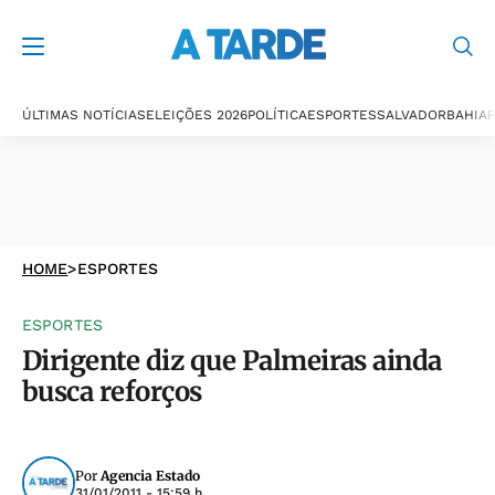
ÚLTIMAS NOTÍCIAS
ELEIÇÕES 2026
POLÍTICA
ESPORTES
SALVADOR
BAHIA
P
HOME
>
ESPORTES
ESPORTES
Dirigente diz que Palmeiras ainda
busca reforços
Por
Agencia Estado
31/01/2011 - 15:59 h