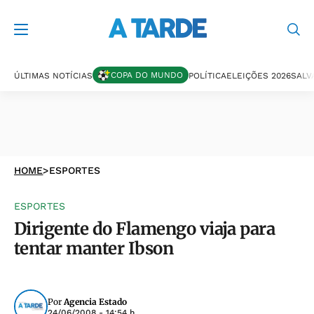
COPA DO MUNDO
ÚLTIMAS NOTÍCIAS
POLÍTICA
ELEIÇÕES 2026
SALV
HOME
>
ESPORTES
ESPORTES
Dirigente do Flamengo viaja para
tentar manter Ibson
Por
Agencia Estado
24/06/2008 - 14:54 h