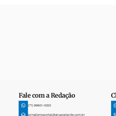
Fale com a Redação
C
(71) 99601-0020
jornalismoportal@grupoatarde.com.br