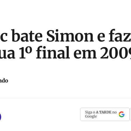
c bate Simon e fa
ua 1º final em 200
ado
Siga o
A TARDE
no
Google