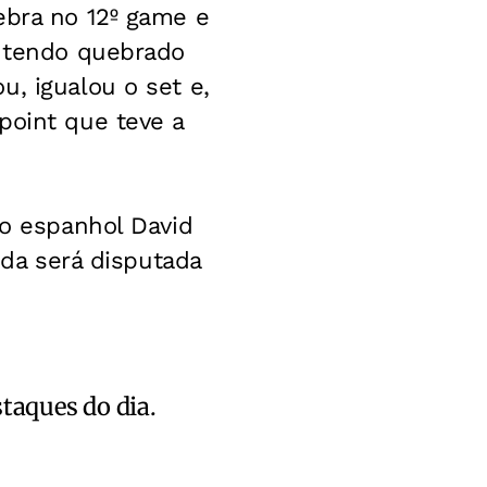
ebra no 12º game e
, tendo quebrado
, igualou o set e,
point que teve a
 o espanhol David
ida será disputada
staques do dia.