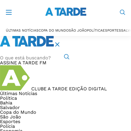
ÚLTIMAS NOTÍCIAS
COPA DO MUNDO
SÃO JOÃO
POLÍTICA
ESPORTES
SALV
ASSINE
A TARDE FM
CLUBE A TARDE
EDIÇÃO DIGITAL
Últimas Notícias
Política
Bahia
Salvador
Copa do Mundo
São João
Esportes
Polícia
Economia