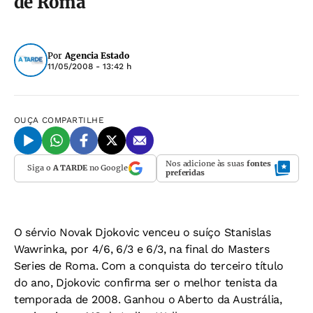
de Roma
Por
Agencia Estado
11/05/2008 - 13:42 h
OUÇA
COMPARTILHE
Nos adicione às suas
fontes
Siga o
A TARDE
no Google
preferidas
O sérvio Novak Djokovic venceu o suíço Stanislas
Wawrinka, por 4/6, 6/3 e 6/3, na final do Masters
Series de Roma. Com a conquista do terceiro título
do ano, Djokovic confirma ser o melhor tenista da
temporada de 2008. Ganhou o Aberto da Austrália,