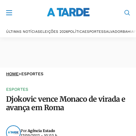
ÚLTIMAS NOTÍCIAS
ELEIÇÕES 2026
POLÍTICA
ESPORTES
SALVADOR
BAHIA
P
HOME
>
ESPORTES
ESPORTES
Djokovic vence Monaco de virada e
avança em Roma
Por
Agência Estado
17/05/2012 - 10:03 h