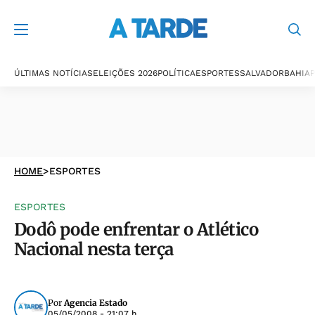
ÚLTIMAS NOTÍCIAS
ELEIÇÕES 2026
POLÍTICA
ESPORTES
SALVADOR
BAHIA
P
HOME
>
ESPORTES
ESPORTES
Dodô pode enfrentar o Atlético
Nacional nesta terça
Por
Agencia Estado
05/05/2008 - 21:07 h