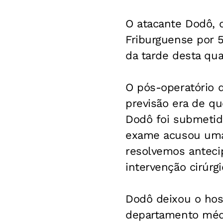
O atacante Dodô, q
Friburguense por 5
da tarde desta qua
O pós-operatório 
previsão era de qu
Dodô foi submetid
exame acusou uma e
resolvemos antecip
intervenção cirúrg
Dodô deixou o hosp
departamento médi