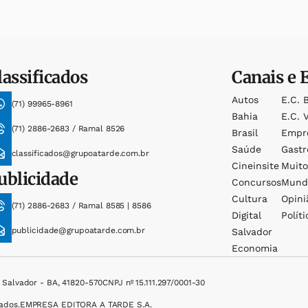
lassificados
Canais e 
Autos
E.c. 
(71) 99965-8961
Bahia
E.c. V
(71) 2886-2683 / Ramal 8526
Brasil
Empr
Saúde
Gast
classificados@grupoatarde.com.br
Cineinsite
Muit
ublicidade
Concursos
Mund
Cultura
Opini
(71) 2886-2683 / Ramal 8585 | 8586
Digital
Políti
publicidade@grupoatarde.com.br
Salvador
Economia
, Salvador - BA, 41820-570
CNPJ nº 15.111.297/0001-30
ados.
EMPRESA EDITORA A TARDE S.A.