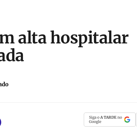
m alta hospitalar
ada
ado
Siga o
A TARDE
no
Google