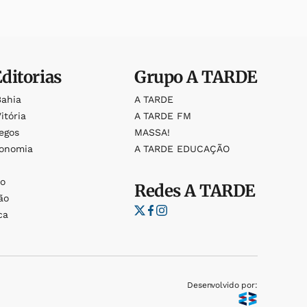
Editorias
Grupo
A TARDE
Bahia
A TARDE
itória
A TARDE FM
egos
MASSA!
ronomia
A TARDE EDUCAÇÃO
o
o
Redes
A TARDE
ão
ca
Desenvolvido por: