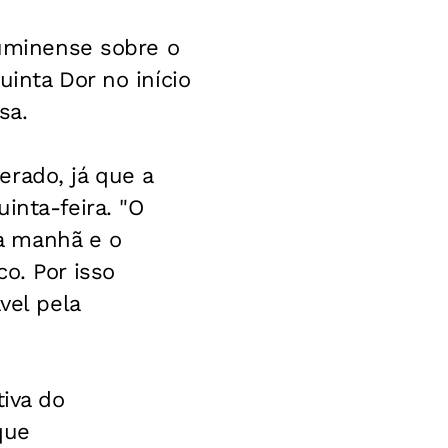
luminense sobre o
uinta Dor no início
sa.
erado, já que a
inta-feira. "O
a manhã e o
o. Por isso
vel pela
tiva do
que