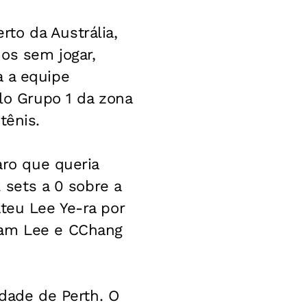
to da Austrália,
os sem jogar,
a a equipe
elo Grupo 1 da zona
tênis.
aro que queria
2 sets a 0 sobre a
teu Lee Ye-ra por
ram Lee e CChang
idade de Perth. O