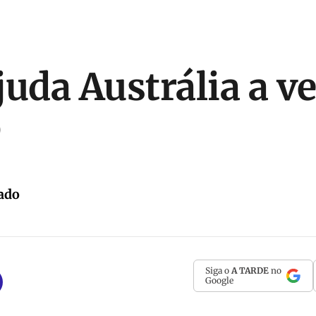
juda Austrália a v
p
ado
Siga o
A TARDE
no
Google