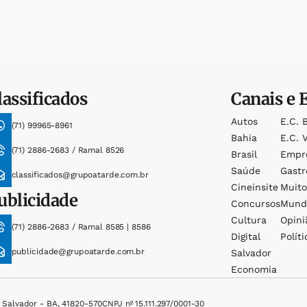
lassificados
Canais e 
Autos
E.c. 
(71) 99965-8961
Bahia
E.c. V
(71) 2886-2683 / Ramal 8526
Brasil
Empr
Saúde
Gast
classificados@grupoatarde.com.br
Cineinsite
Muit
ublicidade
Concursos
Mund
Cultura
Opini
(71) 2886-2683 / Ramal 8585 | 8586
Digital
Políti
publicidade@grupoatarde.com.br
Salvador
Economia
, Salvador - BA, 41820-570
CNPJ nº 15.111.297/0001-30