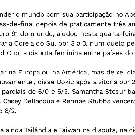
nder o mundo com sua participação no Aber
s-de-final depois de praticamente três an
ero 91 do mundo, ajudou nesta quarta-feir
rar a Coreia do Sul por 3 a 0, num duelo p
d Cup, a disputa feminina entre países do 
ogar na Europa ou na América, mas deixei cl
novamente", disse Dokic após a vitória por 
 parciais de 6/0 e 6/3. Samantha Stosur ba
is Casey Dellacqua e Rennae Stubbs vence
e 6/2.
ta ainda Tailândia e Taiwan na disputa, na c