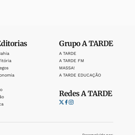
Editorias
Grupo
A TARDE
Bahia
A TARDE
itória
A TARDE FM
egos
MASSA!
ronomia
A TARDE EDUCAÇÃO
o
o
Redes
A TARDE
ão
ca
Desenvolvido por: