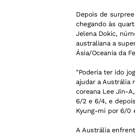
Depois de surpree
chegando às quarta
Jelena Dokic, núm
australiana a supe
Ásia/Oceania da Fe
"Poderia ter ido j
ajudar a Austrália 
coreana Lee Jin-A,
6/2 e 6/4, e depo
Kyung-mi por 6/0 
A Austrália enfren