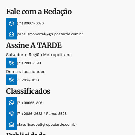
Fale com a Redação
(71) 99601-0020
jornalismoportal@grupoatarde.com.br
Assine
A TARDE
Salvador e Região Metropolitana
(71) 2886-1613
Demais localidades
71 2886-1613
Classificados
(71) 99965-8961
(71) 2886-2683 / Ramal 8526
classificados@grupoatarde.com.br