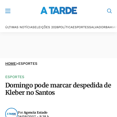
ÚLTIMAS NOTÍCIAS
ELEIÇÕES 2026
POLÍTICA
ESPORTES
SALVADOR
BAHIA
P
HOME
>
ESPORTES
ESPORTES
Domingo pode marcar despedida de
Kleber no Santos
Por
Agencia Estado
24/08/2007 - 9:38 h