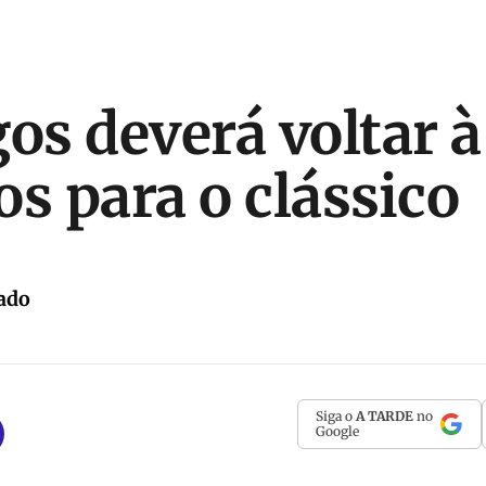
s deverá voltar à
os para o clássico
ado
Siga o
A TARDE
no
Google