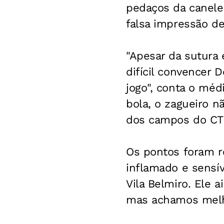
pedaços da canelei
falsa impressão de 
"Apesar da sutura 
difícil convencer 
jogo", conta o méd
bola, o zagueiro n
dos campos do CT 
Os pontos foram re
inflamado e sensív
Vila Belmiro. Ele 
mas achamos melho