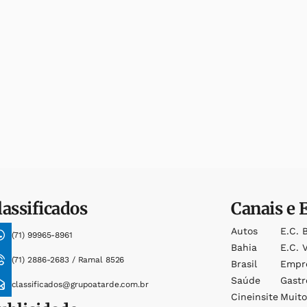
lassificados
Canais e 
Autos
E.c. 
(71) 99965-8961
Bahia
E.c. V
(71) 2886-2683 / Ramal 8526
Brasil
Empr
Saúde
Gast
classificados@grupoatarde.com.br
Cineinsite
Muit