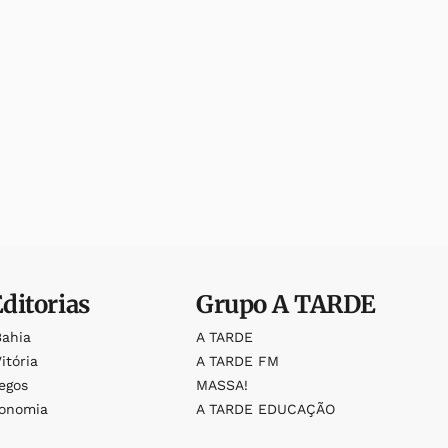
Editorias
Grupo
A TARDE
Bahia
A TARDE
itória
A TARDE FM
egos
MASSA!
ronomia
A TARDE EDUCAÇÃO
o