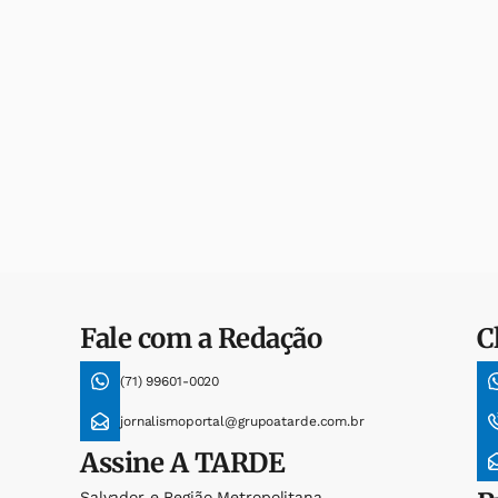
Fale com a Redação
C
(71) 99601-0020
jornalismoportal@grupoatarde.com.br
Assine
A TARDE
Salvador e Região Metropolitana