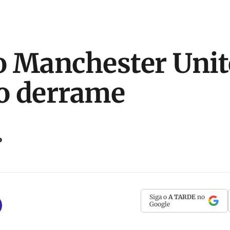
 Manchester Unit
o derrame
P
Siga o
A TARDE
no
Google