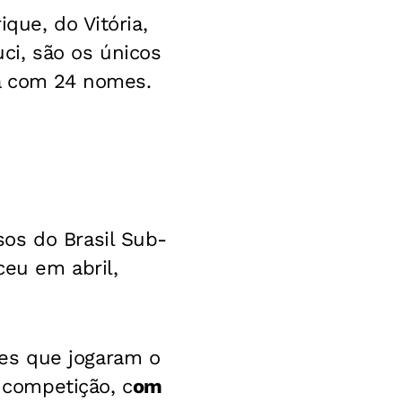
que, do Vitória,
ci, são os únicos
da com 24 nomes.
os do Brasil Sub-
ceu em abril,
es que jogaram o
competição, c
om