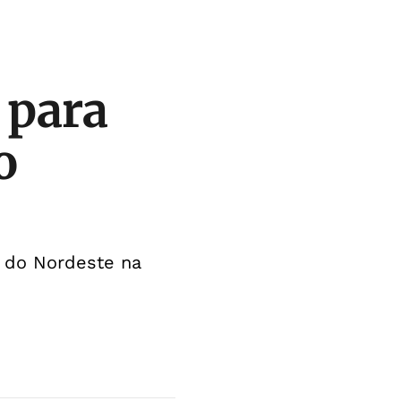
 para
o
s do Nordeste na