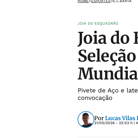
HOME
>
ESPORTES
>
E.C.BAHIA
JOIA DO ESQUADRÃO
Joia do
Seleção
Mundia
Pivete de Aço e lat
convocação
Por
Lucas Vilas
21/05/2026 - 22:03 h
| 