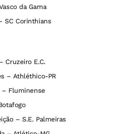
 Vasco da Gama
– SC Corinthians
 Cruzeiro E.C.
s – Athléthico-PR
a – Fluminense
Botafogo
ção – S.E. Palmeiras
da – Atlético-MG