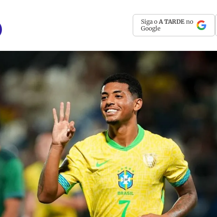
Siga o
A TARDE
no
Google