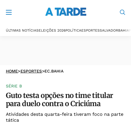
ÚLTIMAS NOTÍCIAS
ELEIÇÕES 2026
POLÍTICA
ESPORTES
SALVADOR
BAHIA
P
HOME
>
ESPORTES
>
EC.BAHIA
SÉRIE B
Guto testa opções no time titular
para duelo contra o Criciúma
Atividades desta quarta-feira tiveram foco na parte
tática