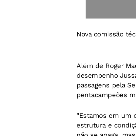
Nova comissão téc
Além de Roger Mach
desempenho Jussan
passagens pela Sele
pentacampeões mun
"Estamos em um c
estrutura e condiç
não se apaga, mas