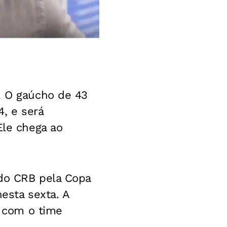
. O gaúcho de 43
, e será
Ele chega ao
 do CRB pela Copa
esta sexta. A
a com o time