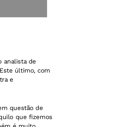
 analista de
 Este último, com
tra e
.
em questão de
Aquilo que fizemos
bém é muito