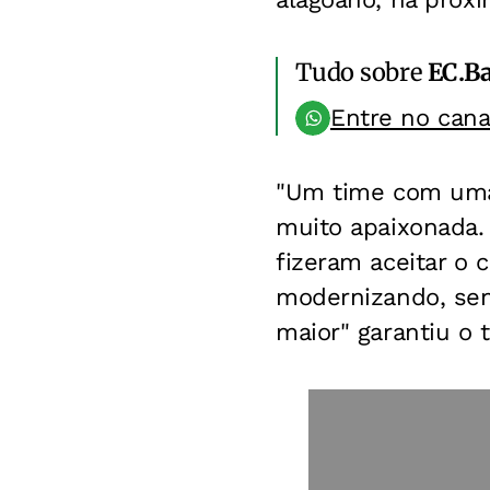
Tudo sobre
EC.B
Entre no can
"Um time com uma 
muito apaixonada.
fizeram aceitar o 
modernizando, send
maior" garantiu o 