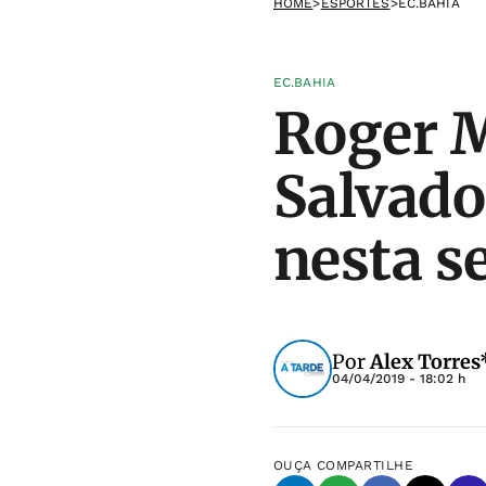
HOME
>
ESPORTES
>
EC.BAHIA
EC.BAHIA
Roger M
Salvado
nesta s
Por
Alex Torres
04/04/2019 - 18:02 h
OUÇA
COMPARTILHE