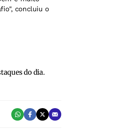
io", concluiu o
staques do dia.