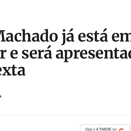
achado já está e
r e será apresenta
exta
*
Siga o
A TARDE
no