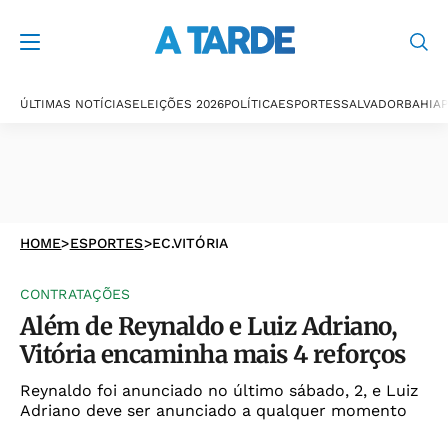
ÚLTIMAS NOTÍCIAS
ELEIÇÕES 2026
POLÍTICA
ESPORTES
SALVADOR
BAHIA
P
HOME
>
ESPORTES
>
EC.VITÓRIA
CONTRATAÇÕES
Além de Reynaldo e Luiz Adriano,
Vitória encaminha mais 4 reforços
Reynaldo foi anunciado no último sábado, 2, e Luiz
Adriano deve ser anunciado a qualquer momento