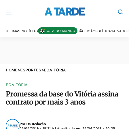
COPA DO MUNDO
ÚLTIMAS NOTÍCIAS
SÃO JOÃO
POLÍTICA
SALVADOR
HOME
>
ESPORTES
>
EC.VITÓRIA
EC.VITÓRIA
Promessa da base do Vitória assina
contrato por mais 3 anos
Por
Da Redação
25/04/2019 - 19:21 h
| Atualizada em
25/04/2019 - 20:35