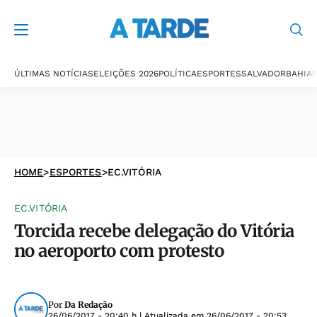
ÚLTIMAS NOTÍCIAS
ELEIÇÕES 2026
POLÍTICA
ESPORTES
SALVADOR
BAHIA
P
HOME
>
ESPORTES
>
EC.VITÓRIA
EC.VITÓRIA
Torcida recebe delegação do Vitória
no aeroporto com protesto
Por
Da Redação
26/06/2017 - 20:40 h
| Atualizada em
26/06/2017 - 20:53