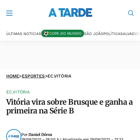
COPA DO MUNDO
ÚLTIMAS NOTÍCIAS
SÃO JOÃO
POLÍTICA
SALVADOR
HOME
>
ESPORTES
>
EC.VITÓRIA
EC.VITÓRIA
Vitória vira sobre Brusque e ganha a
primeira na Série B
Por
Daniel Dórea
19/06/2021 - 19:00 h
| Atualizada em
19/06/2021 - 21:13