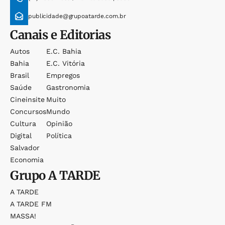
publicidade@grupoatarde.com.br
Canais e Editorias
Autos
E.c. Bahia
Bahia
E.c. Vitória
Brasil
Empregos
Saúde
Gastronomia
Cineinsite
Muito
Concursos
Mundo
Cultura
Opinião
Digital
Política
Salvador
Economia
Grupo
A TARDE
A TARDE
A TARDE FM
MASSA!