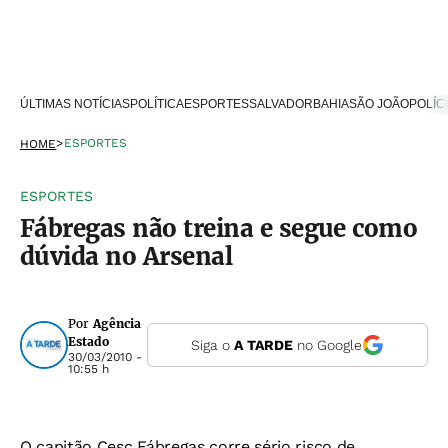
ÚLTIMAS NOTÍCIAS
POLÍTICA
ESPORTES
SALVADOR
BAHIA
SÃO JOÃO
POLÍC
>
ESPORTES
HOME
ESPORTES
Fábregas não treina e segue como
dúvida no Arsenal
Por
Agência
Estado
Siga o
A TARDE
no Google
30/03/2010 -
10:55 h
O capitão Cesc Fábregas corre sério risco de