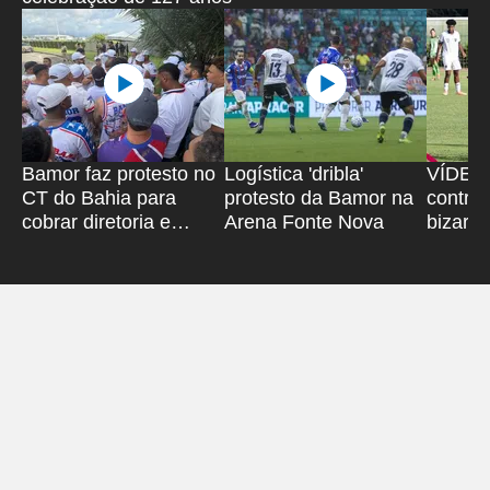
Bamor faz protesto no
Logística 'dribla'
VÍDEO: 
CT do Bahia para
protesto da Bamor na
contra
cobrar diretoria e
Arena Fonte Nova
bizarro
jogadores
Pituaç