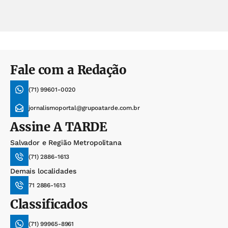
Fale com a Redação
(71) 99601-0020
jornalismoportal@grupoatarde.com.br
Assine
A TARDE
Salvador e Região Metropolitana
(71) 2886-1613
Demais localidades
71 2886-1613
Classificados
(71) 99965-8961