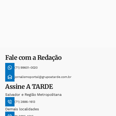
Fale com a Redação
(71) 99601-0020
jornalismoportal@grupoatarde.com.br
Assine
A TARDE
Salvador e Região Metropolitana
(71) 2886-1613
Demais localidades