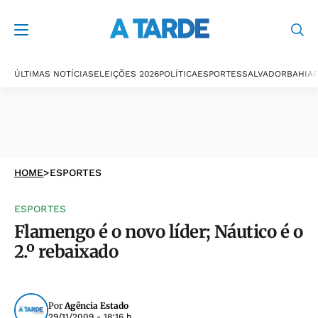
ÚLTIMAS NOTÍCIAS
ELEIÇÕES 2026
POLÍTICA
ESPORTES
SALVADOR
BAHIA
P
HOME
>
ESPORTES
ESPORTES
Flamengo é o novo líder; Náutico é o
2.º rebaixado
Por
Agência Estado
29/11/2009 - 18:16 h