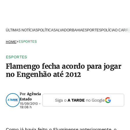
ÚLTIMAS NOTÍCIAS
POLÍTICA
SALVADOR
BAHIA
ESPORTES
POLÍCIA
O CARR
>
ESPORTES
HOME
ESPORTES
Flamengo fecha acordo para jogar
no Engenhão até 2012
Por
Agência
Estado
Siga o
A TARDE
no Google
15/09/2010 -
19:08 h
Como já havia feito o Fluminense anteriormente, o