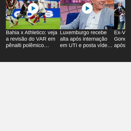
Bahia x Athletico: veja
Luxemburgo recebe
Ex-Vitó
a revisão do VAR em
alta após internação
Gonçal
pênalti polêmico
em UTI e posta vídeo;
após sa
anulado
assista
'Super