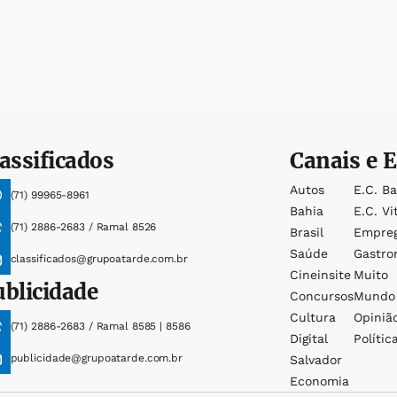
assificados
Canais e E
Autos
E.c. B
(71) 99965-8961
Bahia
E.c. Vi
(71) 2886-2683 / Ramal 8526
Brasil
Empre
Saúde
Gastro
classificados@grupoatarde.com.br
Cineinsite
Muito
ublicidade
Concursos
Mundo
Cultura
Opiniã
(71) 2886-2683 / Ramal 8585 | 8586
Digital
Polític
publicidade@grupoatarde.com.br
Salvador
Economia