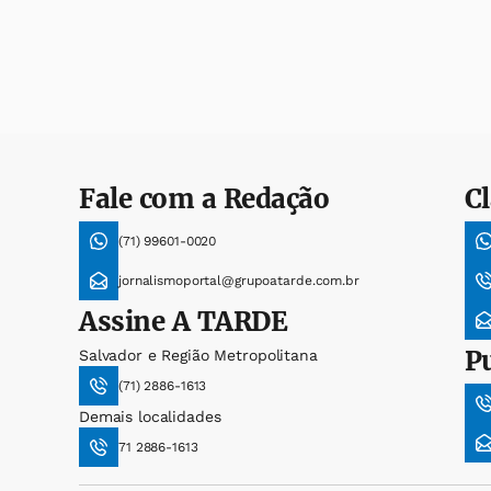
Fale com a Redação
Cl
(71) 99601-0020
jornalismoportal@grupoatarde.com.br
Assine
A TARDE
P
Salvador e Região Metropolitana
(71) 2886-1613
Demais localidades
71 2886-1613