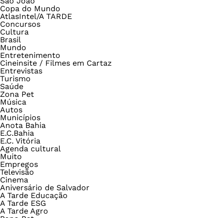
São João
Copa do Mundo
AtlasIntel/A TARDE
Concursos
Cultura
Brasil
Mundo
Entretenimento
Cineinsite / Filmes em Cartaz
Entrevistas
Turismo
Saúde
Zona Pet
Música
Autos
Municípios
Anota Bahia
E.C.Bahia
E.C. Vitória
Agenda cultural
Muito
Empregos
Televisão
Cinema
Aniversário de Salvador
A Tarde Educação
A Tarde ESG
A Tarde Agro