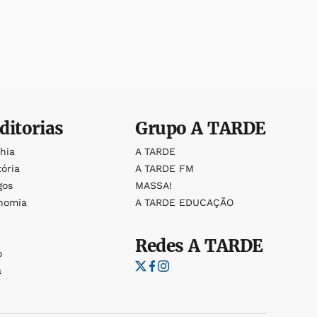
ditorias
Grupo
A TARDE
ahia
A TARDE
tória
A TARDE FM
gos
MASSA!
nomia
A TARDE EDUCAÇÃO
Redes
A TARDE
o
a