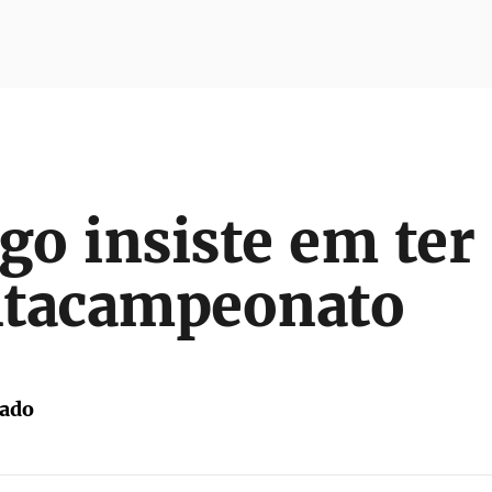
o insiste em ter 
ntacampeonato
tado