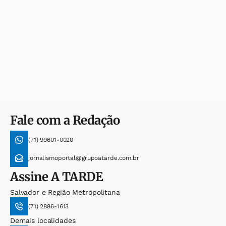
Fale com a Redação
(71) 99601-0020
jornalismoportal@grupoatarde.com.br
Assine
A TARDE
Salvador e Região Metropolitana
(71) 2886-1613
Demais localidades