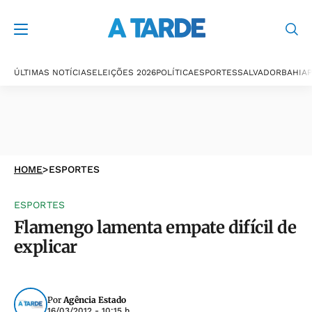
ÚLTIMAS NOTÍCIAS
ELEIÇÕES 2026
POLÍTICA
ESPORTES
SALVADOR
BAHIA
P
HOME
>
ESPORTES
ESPORTES
Flamengo lamenta empate difícil de
explicar
Por
Agência Estado
16/03/2012 - 10:15 h