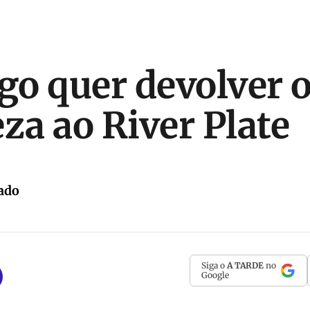
o quer devolver 
a ao River Plate
ado
Siga o
A TARDE
no
Google