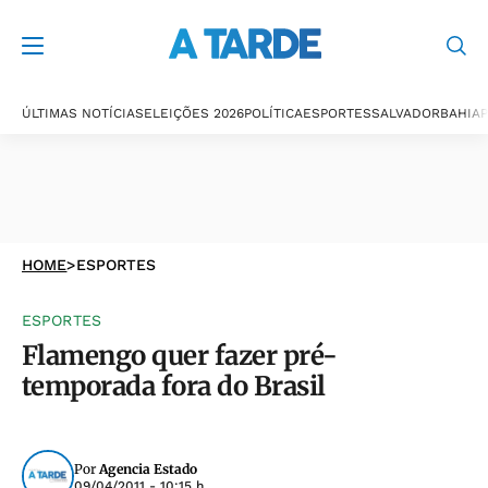
ÚLTIMAS NOTÍCIAS
ELEIÇÕES 2026
POLÍTICA
ESPORTES
SALVADOR
BAHIA
P
HOME
>
ESPORTES
ESPORTES
Flamengo quer fazer pré-
temporada fora do Brasil
Por
Agencia Estado
09/04/2011 - 10:15 h