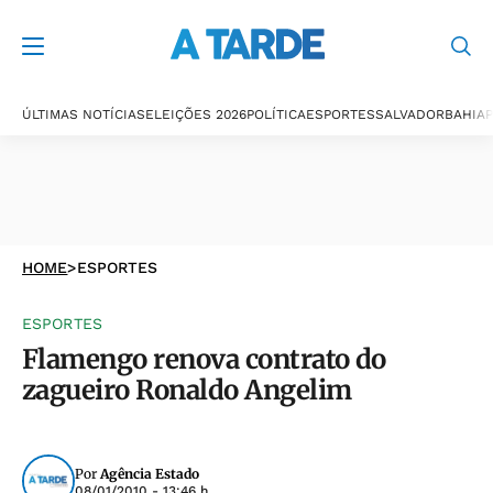
ÚLTIMAS NOTÍCIAS
ELEIÇÕES 2026
POLÍTICA
ESPORTES
SALVADOR
BAHIA
P
HOME
>
ESPORTES
ESPORTES
Flamengo renova contrato do
zagueiro Ronaldo Angelim
Por
Agência Estado
08/01/2010 - 13:46 h