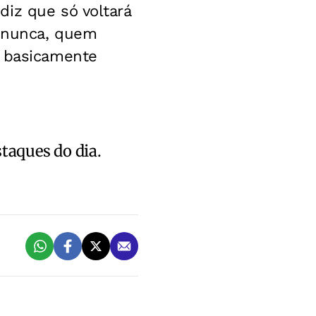
diz que só voltará
e nunca, quem
e basicamente
staques do dia.