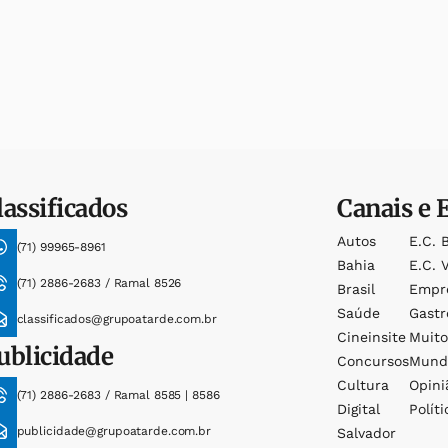
lassificados
Canais e 
Autos
E.c. 
(71) 99965-8961
Bahia
E.c. V
(71) 2886-2683 / Ramal 8526
Brasil
Empr
Saúde
Gast
classificados@grupoatarde.com.br
Cineinsite
Muit
ublicidade
Concursos
Mund
Cultura
Opini
(71) 2886-2683 / Ramal 8585 | 8586
Digital
Políti
publicidade@grupoatarde.com.br
Salvador