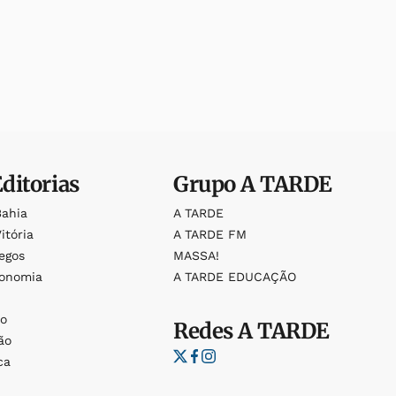
Editorias
Grupo
A TARDE
Bahia
A TARDE
itória
A TARDE FM
egos
MASSA!
ronomia
A TARDE EDUCAÇÃO
o
o
Redes
A TARDE
ão
ca