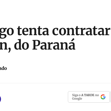
o tenta contratar
n, do Paraná
ado
Siga o
A TARDE
no
Google