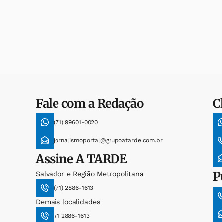
Fale com a Redação
C
(71) 99601-0020
jornalismoportal@grupoatarde.com.br
Assine
A TARDE
P
Salvador e Região Metropolitana
(71) 2886-1613
Demais localidades
71 2886-1613