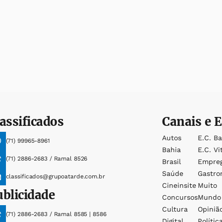
assificados
Canais e E
Autos
E.c. B
(71) 99965-8961
Bahia
E.c. Vi
(71) 2886-2683 / Ramal 8526
Brasil
Empre
Saúde
Gastro
classificados@grupoatarde.com.br
Cineinsite
Muito
ublicidade
Concursos
Mundo
Cultura
Opiniã
(71) 2886-2683 / Ramal 8585 | 8586
Digital
Polític