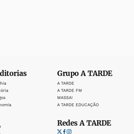
ditorias
Grupo
A TARDE
ahia
A TARDE
tória
A TARDE FM
gos
MASSA!
nomia
A TARDE EDUCAÇÃO
Redes
A TARDE
o
a