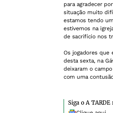
para agradecer po
situação muito difí
estamos tendo um 
estivemos na igre
de sacrifício nos t
Os jogadores que e
desta sexta, na Gá
deixaram o campo 
com uma contusão 
Siga o A TARDE
Clique aqui