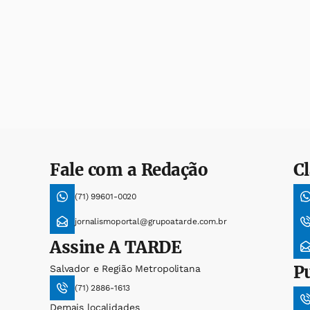
Fale com a Redação
Cl
(71) 99601-0020
jornalismoportal@grupoatarde.com.br
Assine
A TARDE
P
Salvador e Região Metropolitana
(71) 2886-1613
Demais localidades