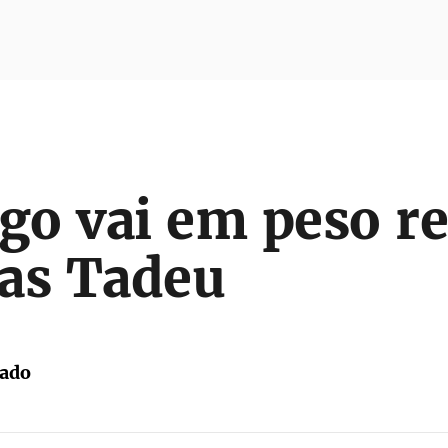
o vai em peso re
das Tadeu
tado