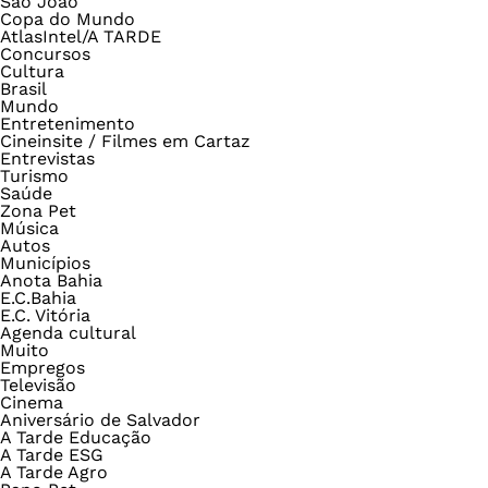
São João
Copa do Mundo
AtlasIntel/A TARDE
Concursos
Cultura
Brasil
Mundo
Entretenimento
Cineinsite / Filmes em Cartaz
Entrevistas
Turismo
Saúde
Zona Pet
Música
Autos
Municípios
Anota Bahia
E.C.Bahia
E.C. Vitória
Agenda cultural
Muito
Empregos
Televisão
Cinema
Aniversário de Salvador
A Tarde Educação
A Tarde ESG
A Tarde Agro