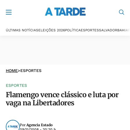
ÚLTIMAS NOTÍCIAS
ELEIÇÕES 2026
POLÍTICA
ESPORTES
SALVADOR
BAHIA
P
HOME
>
ESPORTES
ESPORTES
Flamengo vence clássico e luta por
vaga na Libertadores
Por
Agencia Estado
09/11/2008 - 20:20 h