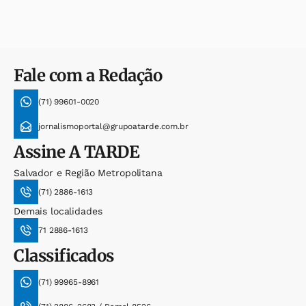
Fale com a Redação
(71) 99601-0020
jornalismoportal@grupoatarde.com.br
Assine
A TARDE
Salvador e Região Metropolitana
(71) 2886-1613
Demais localidades
71 2886-1613
Classificados
(71) 99965-8961