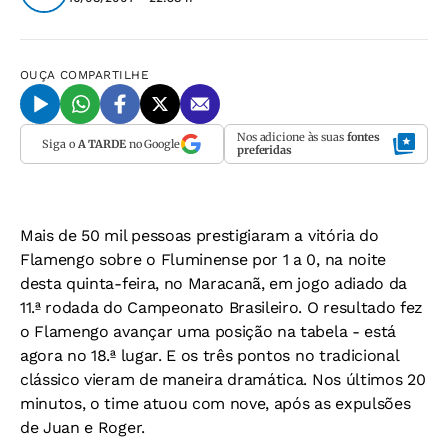
OUÇA
COMPARTILHE
Nos adicione às suas
fontes
Siga o
A TARDE
no Google
preferidas
Mais de 50 mil pessoas prestigiaram a vitória do
Flamengo sobre o Fluminense por 1 a 0, na noite
desta quinta-feira, no Maracanã, em jogo adiado da
11.ª rodada do Campeonato Brasileiro. O resultado fez
o Flamengo avançar uma posição na tabela - está
agora no 18.ª lugar. E os três pontos no tradicional
clássico vieram de maneira dramática. Nos últimos 20
minutos, o time atuou com nove, após as expulsões
de Juan e Roger.