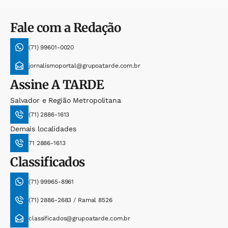
Fale com a Redação
(71) 99601-0020
jornalismoportal@grupoatarde.com.br
Assine
A TARDE
Salvador e Região Metropolitana
(71) 2886-1613
Demais localidades
71 2886-1613
Classificados
(71) 99965-8961
(71) 2886-2683 / Ramal 8526
classificados@grupoatarde.com.br