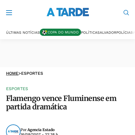
COPA DO MUNDO
ÚLTIMAS NOTÍCIAS
POLÍTICA
SALVADOR
POLÍCIA
BA
HOME
>
ESPORTES
ESPORTES
Flamengo vence Fluminense em
partida dramática
Por
Agencia Estado
16/08/2007 - 22:38 h