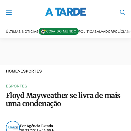
COPA DO MUNDO
ÚLTIMAS NOTÍCIAS
POLÍTICA
SALVADOR
POLÍCIA
BA
HOME
>
ESPORTES
ESPORTES
Floyd Mayweather se livra de mais
uma condenação
Por
Agência Estado
30/12/2011 - 15:55 h