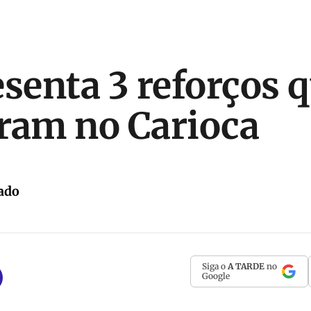
esenta 3 reforços q
ram no Carioca
ado
Siga o
A TARDE
no
Google