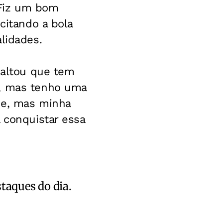
 Fiz um bom
citando a bola
lidades.
saltou que tem
o, mas tenho uma
de, mas minha
 conquistar essa
staques do dia.