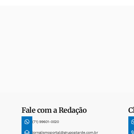
Fale com a Redação
C
(71) 99601-0020
jornalismoportal@grupoatarde.com.br