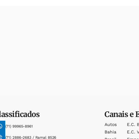
lassificados
Canais e 
Autos
E.c. 
(71) 99965-8961
Bahia
E.c. V
(71) 2886-2683 / Ramal 8526