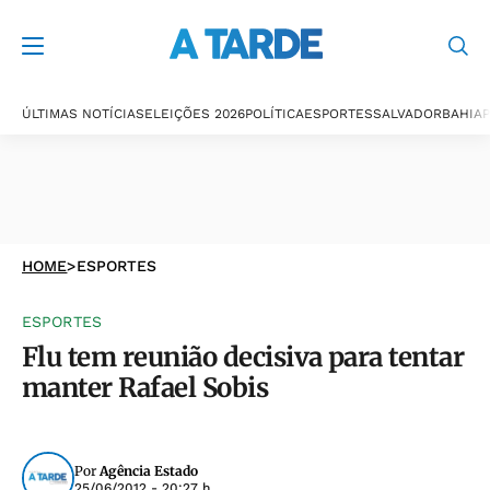
ÚLTIMAS NOTÍCIAS
ELEIÇÕES 2026
POLÍTICA
ESPORTES
SALVADOR
BAHIA
P
HOME
>
ESPORTES
ESPORTES
Flu tem reunião decisiva para tentar
manter Rafael Sobis
Por
Agência Estado
25/06/2012 - 20:27 h