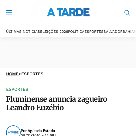
ÚLTIMAS NOTÍCIAS
ELEIÇÕES 2026
POLÍTICA
ESPORTES
SALVADOR
BAHIA
P
HOME
>
ESPORTES
ESPORTES
Fluminense anuncia zagueiro
Leandro Euzébio
Por
Agência Estado
08/01/2010 - 15:58 h