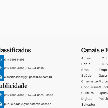
lassificados
Canais e 
Autos
E.c. 
(71) 99965-8961
Bahia
E.c. V
(71) 2886-2683 / Ramal 8526
Brasil
Empr
Saúde
Gast
classificados@grupoatarde.com.br
Cineinsite
Muit
ublicidade
Concursos
Mund
Cultura
Opini
(71) 2886-2683 / Ramal 8585 | 8586
Digital
Políti
publicidade@grupoatarde.com.br
Salvador