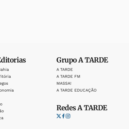
Editorias
Grupo
A TARDE
Bahia
A TARDE
itória
A TARDE FM
egos
MASSA!
ronomia
A TARDE EDUCAÇÃO
o
o
Redes
A TARDE
ão
ca