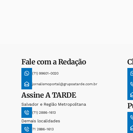
Fale com a Redação
C
(71) 99601-0020
jornalismoportal@grupoatarde.com.br
Assine
A TARDE
P
Salvador e Região Metropolitana
(71) 2886-1613
Demais localidades
71 2886-1613