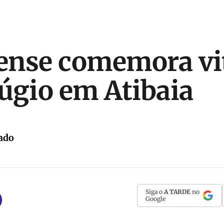
ense comemora vi
úgio em Atibaia
ado
Siga o
A TARDE
no
Google